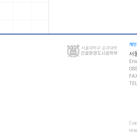
개인
서
Env
08
FA
TE
Cop
res