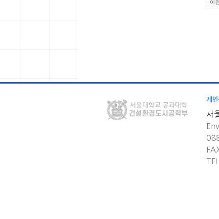
이
개인
서
Env
08
FA
TE