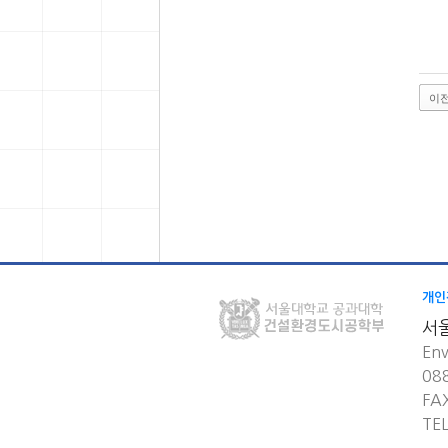
이
개인
서
Env
08
FA
TE