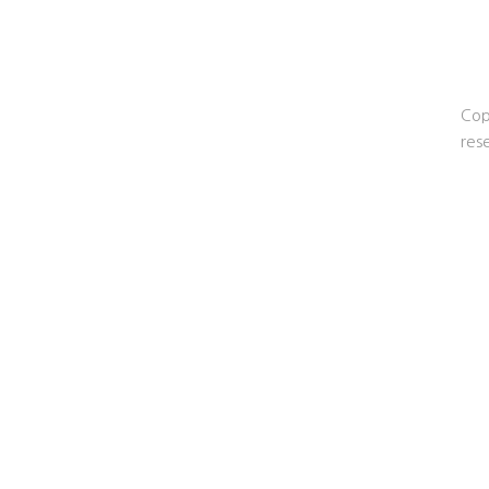
Cop
res