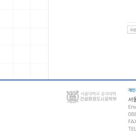
이
개인
서
Env
08
FA
TE