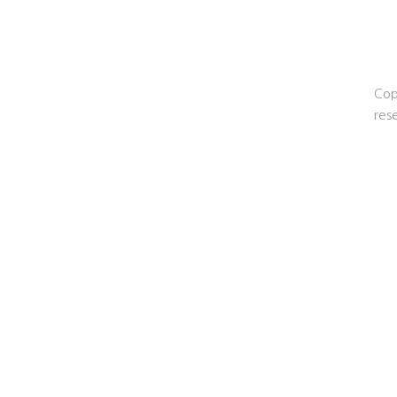
Cop
res