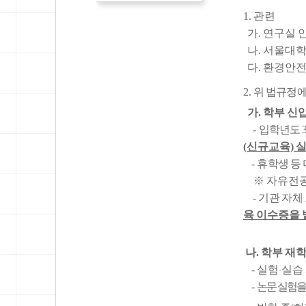
1. 관련
가. 연구실 
나. 서울대학
다. 환경안전원-7
2.
위 법규정에
가. 학부 신
-
입학년도 3
(신규교육) 
-
휴학생 등
※ 자유전공
-
기관 자체
육 이수증을 
나. 학부 재
- 실험
실습
·
-
논문 실험을