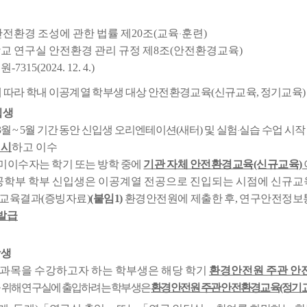
안전환경 조성에 관한 법률 제20조(교육
훈련)
·
교 연구실 안전환경 관리 규정 제8조(안전환경교육)
315(2024. 12. 4.)
 따라 학내 이공계열 학부생 대상 안전환경교육(신규교육, 정기교육
입생
월 ~ 5월 기간 동안 신입생 오리엔테이션(새터) 및 실험
실습 수업 시작
·
실시
하고 이수
 미이수자는 학기 또는 방학 중에
기관 자체 안전환경교육(신규교육)
학부 학부 신입생은 이공계열 전공으로 진입되는 시점에 신규교
 교육결과(증빙자료)
(붙임1)
환경안전원에 제출한 후, 연구안전정
발급
학생
 과목을 수강하고자 하는 학부생은 해당 학기
환경안전원 주관 
 위해 연구실에 출입하려는 학부생은
환경안전원 주관 안전환경교육(정기교