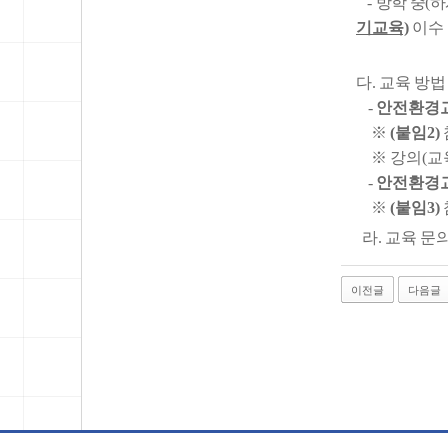
-
방학 중(
기교육)
이수
다. 교육 방법
-
안전환경교
※
(붙임2)
※ 강의(교육
-
안전환경교
※
(붙임3)
라. 교육 문의: 
이전글
다음글