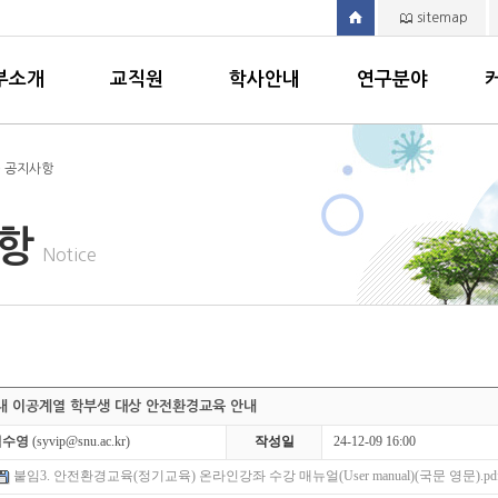
sitemap
부소개
교직원
학사안내
연구분야
> 공지사항
사항
Notice
내 이공계열 학부생 대상 안전환경교육 안내
김수영
(syvip@snu.ac.kr)
작성일
24-12-09 16:00
붙임3. 안전환경교육(정기교육) 온라인강좌 수강 매뉴얼(User manual)(국문 영문).pdf 