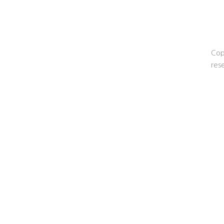
Cop
res