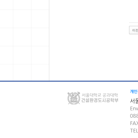
이
개인
서
Env
08
FA
TE