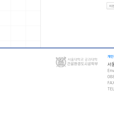
이
개인
서
Env
08
FA
TE