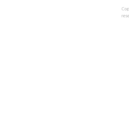
Cop
res