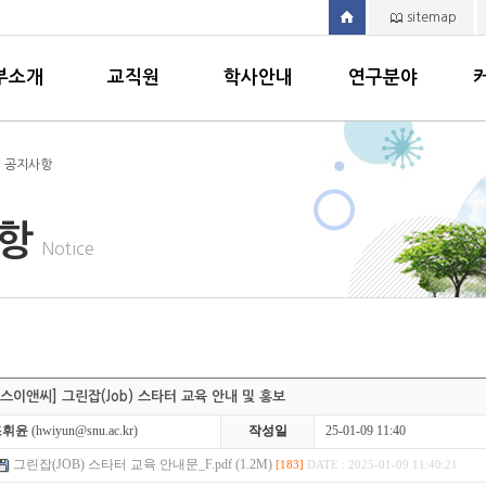
sitemap
부소개
교직원
학사안내
연구분야
> 공지사항
사항
Notice
스이앤씨] 그린잡(Job) 스타터 교육 안내 및 홍보
조휘윤
(hwiyun@snu.ac.kr)
작성일
25-01-09 11:40
그린잡(JOB) 스타터 교육 안내문_F.pdf (1.2M)
[183]
DATE : 2025-01-09 11:40:21