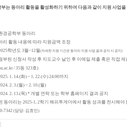
는 동아리 활동을 활성화하기 위하여 다음과 같이 지원 사업을 
환경공학부 동아리
아리 활동 내용에 따라 지원금액 조정
2025
학년도
3
월
~12
월
(
자세한 지원 기간은 동아리 지원 사업 결과 공지 시 공지
)
첨부된 신청서 작성 후 지도교수 날인 후 이메일 제출 혹은 직접 제
.ac.kr / 35
동
323
호
)
2025. 1. 14.(
화
) ~ 1. 22.(
수
) 24:00
까지
2024. 2. 3.(
월
) ~ 2. 10.(
월
)
2024. 2. 13.(
목
) *
개별 연락 또는 학부 홈페이지 결과 공지
된 동아리는
2025-1, 2
학기 해피투게더에서 활동 성과를 전시해야 
80-7342
(
담당
:
김효민
)