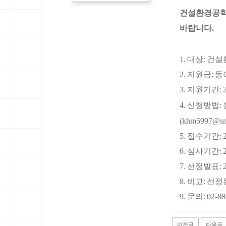
건설환경공학부
바랍니다
.
1.
대상
:
건설
2.
지원금
:
동
3.
지원기간
: 
4.
신청방법
:
(khm5997@snu
5.
접수기간
: 
6.
심사기간
: 
7.
선정발표
: 
8.
비고
:
선정
9.
문의
: 02-8
이전글
다음글