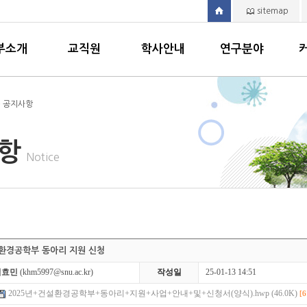
sitemap
부소개
교직원
학사안내
연구분야
> 공지사항
사항
Notice
건설환경공학부 동아리 지원 신청
김효민
(khm5997@snu.ac.kr)
작성일
25-01-13 14:51
2025년+건설환경공학부+동아리+지원+사업+안내+및+신청서(양식).hwp (46.0K)
[6