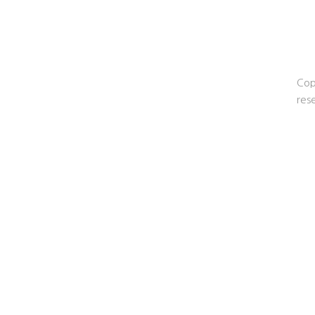
Cop
res