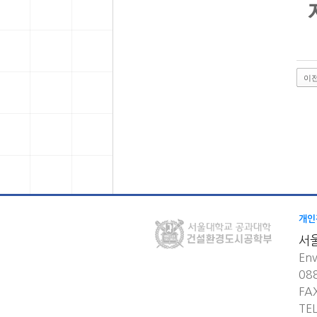
이
개인
서
Env
08
FA
TE