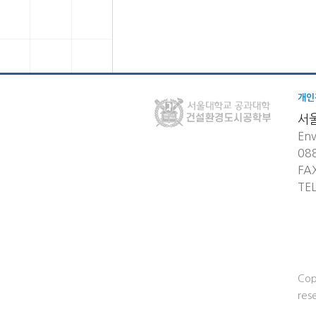
개인
서
Env
08
FA
TE
Cop
res