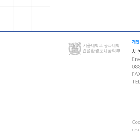
개인
서
Env
08
FA
TE
Cop
res