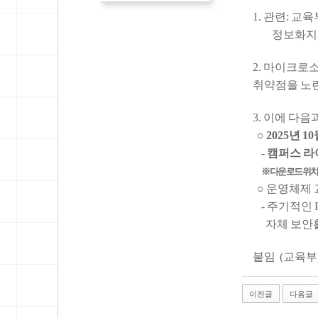
1. 관련: 교육
정보화지원과-1
2. 마이크로
취약점을 노린
3. 이에 다
○ 2025년
- 캠퍼스 라
※ 다운로드 위치 
○ 운영체제 
- 주기적인
자체 보안활
붙임 (교육부
이전글
다음글