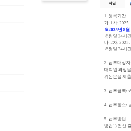
파일
1.
등록기간
가
. 1
차
: 2025. 
※
2025
년
8
월
※
평일
24
시간
나
. 2
차
: 2025. 
※
평일
24
시간
2.
납부대상자
대학원 과정을
위논문을 제출
3.
납부금액
:
4.
납부장소
:
5.
납부방법
방법
1)
전산 