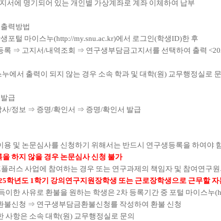
지서에 명기되어 있는 개인별 가상계좌로 계좌 이체하여 납부
 출력방법
학생포털 마이스누
(http://my.snu.ac.kr)
에서 로그인
(
학생
ID)
한 후
등록
⇒
고지서
/
내역조회
⇒
연구생부담금고지서를 선택하여 출력
<202
누에서 출력이 되지 않는 경우 소속 학과 및 대학
(
원
)
교무행정실로 
 발급
학사
/
정보
⇒
증명
/
확인서
⇒
증명
/
확인서 발급
이용 및 논문심사를 신청하기 위해서는 반드시 연구생등록을 하여야 
을 하지 않을 경우 논문심사 신청 불가
K
플러스 사업에 참여하는 경우 또는 연구과제의 책임자 및 참여연구원
25
학년도
1
학기 강의연구지원장학생 또는 근로장학생으로 근무할 자
부득이한 사유로 환불을 원하는 학생은
2
차 등록기간 중 포털 마이스누
(
환불신청
⇒
연구생부담금환불신청를 작성하여 환불 신청
한 사항은 소속 대학
(
원
)
교무행정실로 문의