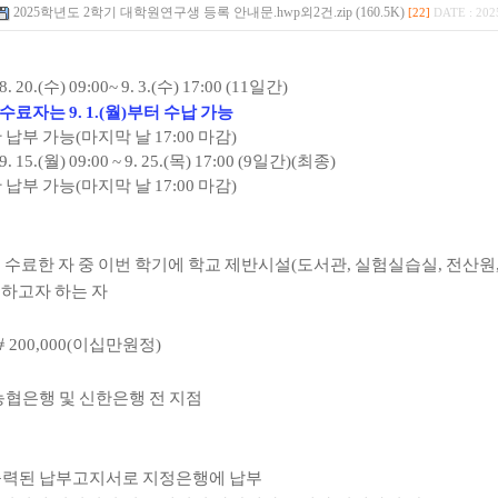
2025학년도 2학기 대학원연구생 등록 안내문.hwp외2건.zip (160.5K)
[22]
DATE : 202
8. 20.(
수
) 09:00~ 9. 3.(
수
) 17:00 (11
일간
)
 수료자는
9. 1.(
월
)
부터 수납 가능
 납부 가능
(
마지막 날
17:00
마감
)
9. 15.(
월
) 09:00 ~ 9. 25.(
목
) 17:00 (9
일간
)(
최종
)
 납부 가능
(
마지막 날
17:00
마감
)
 수료한 자 중 이번 학기에 학교 제반시설
(
도서관
,
실험실습실
,
전산원
하고자 하는 자
￦
200,000(
이십만원정
)
농협은행 및 신한은행 전 지점
출력된 납부고지서로 지정은행에 납부