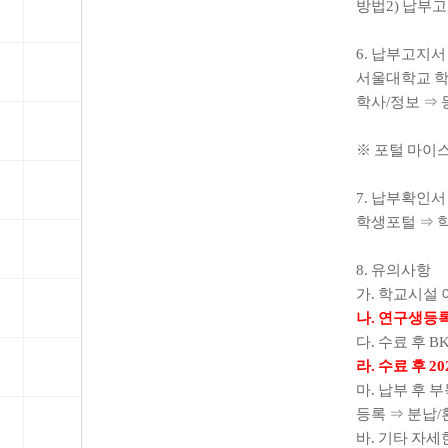
방법
2)
납부고
6.
납부고지서
서울대학교 
학사
/
정보
⇒
※
포털 마이스
7.
납부확인서
학생포털
⇒
8.
유의사항
가
.
학교시설 
나
.
연구생등록
다
.
수료 후
B
라
.
수료 후
20
마
.
납부 후 
등록
⇒
분납
/
바
.
기타 자세