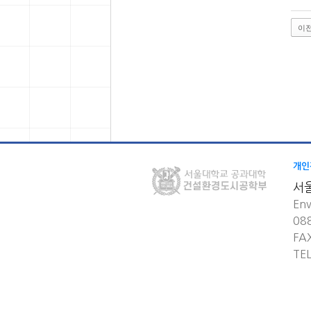
이
개인
서
Env
08
FA
TE