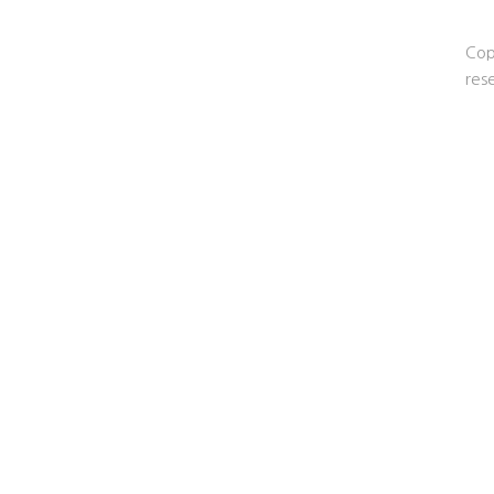
Cop
res