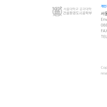
개인
서
Env
08
FA
TE
Cop
res