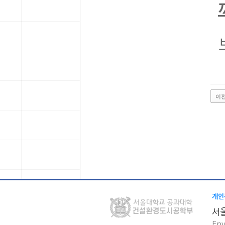
이
개인
서
Env