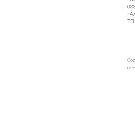
08
FA
TE
Cop
res