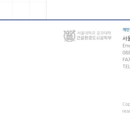
개인
서
Env
08
FA
TE
Cop
res