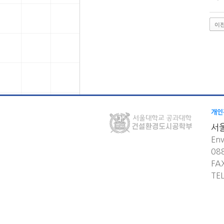
이
개인
서
Env
08
FA
TE