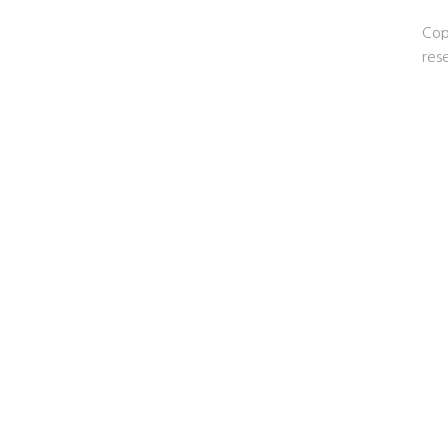
Cop
res