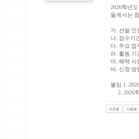
2026
학년도
들께서는 
가
.
선발 인
나
.
접수기
다
.
주요 업
라
.
활동 기
마
.
혜택 사
바
.
신청 방
붙임
1. 202
2. 2026
이전글
다음글