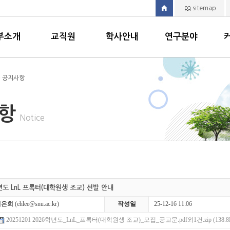
sitemap
부소개
교직원
학사안내
연구분야
> 공지사항
사항
Notice
년도 LnL 프록터(대학원생 조교) 선발 안내
이은희
(ehlee@snu.ac.kr)
작성일
25-12-16 11:06
20251201 2026학년도_LnL_프록터(대학원생 조교)_모집_공고문.pdf외1건.zip (138.8