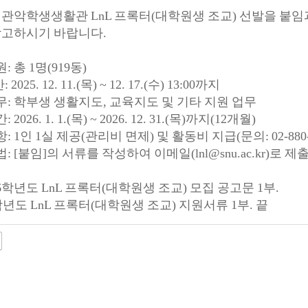
 관악학생생활관
LnL
프록터
(
대학원생 조교
)
선발을 붙임
참고하시기 바랍니다
.
원
:
총
1
명
(919
동
)
간
: 2025. 12. 11.(
목
) ~ 12. 17.(
수
) 13:00
까지
무
:
학부생 생활지도
,
교육지도 및 기타 지원 업무
간
: 2026. 1. 1.(
목
) ~ 2026. 12. 31.(
목
)
까지
(12
개월
)
항
: 1
인
1
실 제공
(
관리비 면제
)
및 활동비 지급
(
문의
: 02-880
법
: [
붙임
]
의 서류를 작성하여 이메일
(lnl@snu.ac.kr)
로 제
6
학년도
LnL
프록터
(
대학원생 조교
)
모집 공고문
1
부
.
학년도
LnL
프록터
(
대학원생 조교
)
지원서류
1
부
.
끝