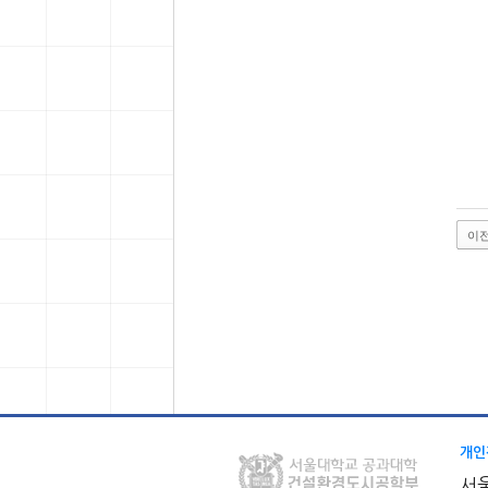
이
개인
서