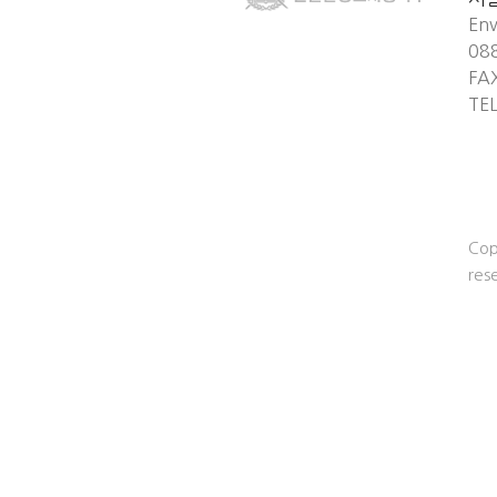
Env
08
FA
TE
Cop
res