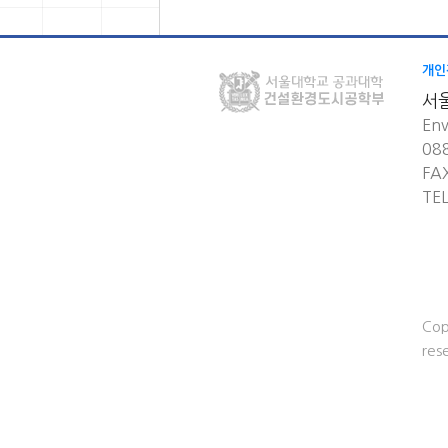
개인
서
Env
08
FA
TE
Cop
res