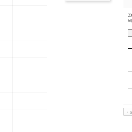
2
변
이