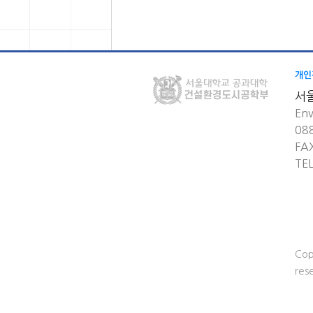
개인
서
Env
08
FA
TE
Cop
res