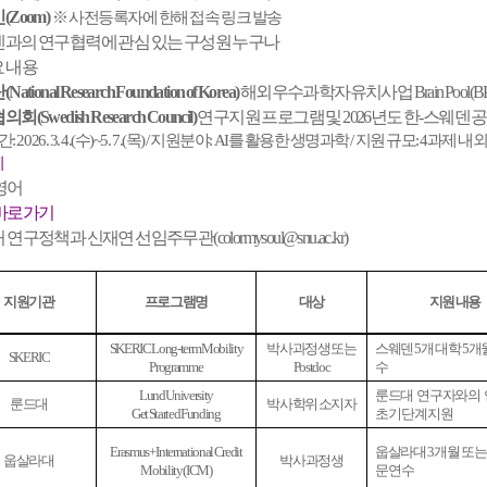
(Zoom)
※ 사전등록자에 한해 접속 링크 발송
웨덴과의 연구협력에 관심 있는 구성원 누구나
요 내용
nal Research Foundation of Korea)
해외우수과학자유치사업 Brain Pool(
wedish Research Council)
연구지원 프로그램 및 2026년도 한-스웨덴 
: 2026. 3. 4.(수)~5. 7.(목) / 지원분야: AI를 활용한 생명과학 / 지원 규모: 4
기
 영어
바로가기
 연구정책과 신재연 선임주무관(colormysoul@snu.ac.kr)
지원기관
프로그램명
대상
지원 내용
SKERIC Long-term Mobility
박사과정생 또는
스웨덴 5개 대학 5개
SKERIC
Programme
Postdoc
수
Lund University
룬드대 연구자와의
룬드대
박사학위 소지자
Get Started Funding
초기 단계 지원
Erasmus+ International Credit
웁살라대 3개월 또는
웁살라대
박사과정생
Mobility (ICM)
문 연수