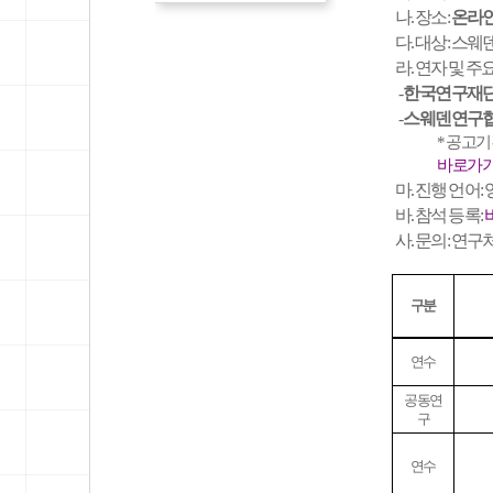
나. 장소:
온라인
다. 대상: 스
라. 연자 및 주
-
한국연구재단(Natio
-
스웨덴연구협의회(S
* 공고기간
바로가
마. 진행 언어:
바. 참석 등록:
사. 문의: 연구처
구분
연수
공동연
구
연수