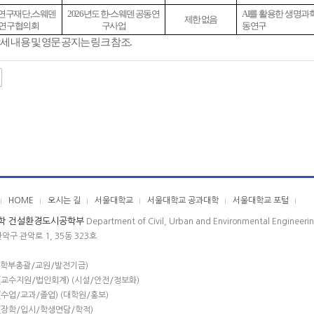
연구재단, 스웨덴
2026년도 한-스웨덴 공동연
AI를 활용한 생명과
제한 없음
연구협의회
구사업
동연구
세 내용 및 영문 공지는 링크 참조.
HOME
오시는 길
서울대학교
서울대학교 공과대학
서울대학교 포털
학 건설환경도시공학부
Department of Civil, Urban and Environmental Engineeri
관악구 관악로 1, 35동 323호
(학부총괄/교원/발전기금)
(교수지원/법인회계) (시설/안전/정보화)
(수업/교과/졸업) (대학원/홍보)
(장학/입시/학생면담/학적)