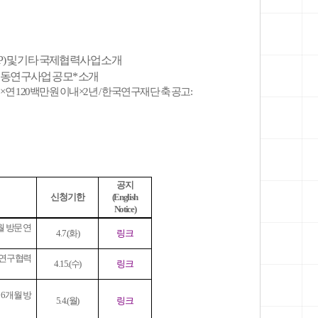
BP) 및 기타 국제협력사업 소개
공동연구사업 공모* 소개
과제 내외×연 120백만원 이내×2년 / 한국연구재단 축 공고:
공지
신청 기한
(English
Notice)
월 방문 연
4. 7.(화)
링크
 연구협력
4. 15.(수)
링크
 6개월 방
5. 4.(월)
링크