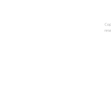
Cop
res