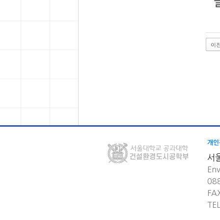
이
개인
서
Env
08
FA
TE