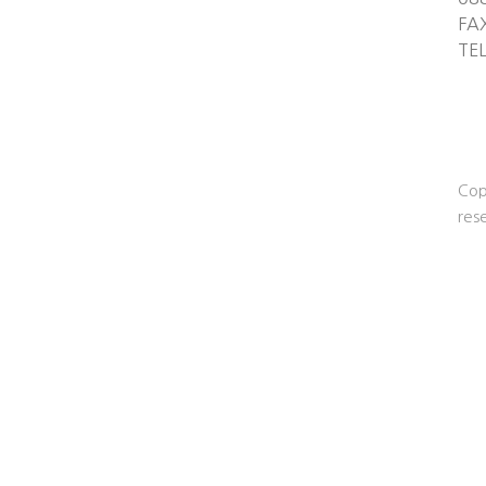
FA
TE
Cop
res