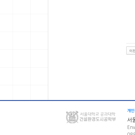
이
개인
서
Env
08