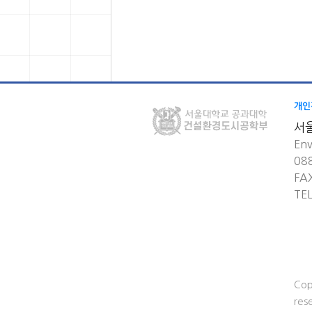
개인
서
Env
08
FA
TE
Cop
res