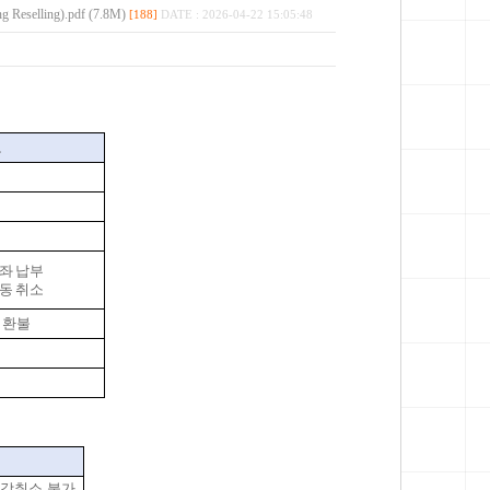
elling).pdf (7.8M)
[188]
DATE : 2026-04-22 15:05:48
고
좌 납부
동 취소
 환불
수강취소 불가