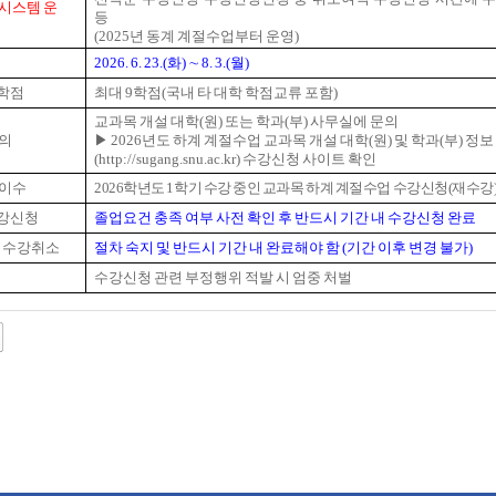
시스템 운
등
(2025년 동계 계절수업부터 운영)
2026.
6. 23.(화) ∼ 8. 3.(월)
학점
최대 9학점(국내 타 대학 학점교류 포함)
교과목 개설 대학(원) 또는 학과(부) 사무실에 문의
문의
▶ 2026년도 하계 계절수업 교과목 개설 대학(원) 및 학과(부) 정보
(http://sugang.snu.ac.kr) 수강신청 사이트 확인
재이수
2026학년도 1학기 수강 중인 교과목 하계 계절수업 수강신청(재수강
강신청
졸업요건 충족 여부 사전 확인 후 반드시 기간 내 수강신청 완료
및 수강취소
절차 숙지 및 반드시 기간 내 완료해야 함 (기간 이후 변경 불가)
수강신청 관련 부정행위 적발 시 엄중 처벌