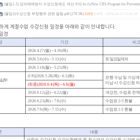
(붙임1-3) 강의매매방지 수강신청제도 개선 카드뉴스(New CRS Program for Preventing Res
(붙임3)수강신청 부정행위 관련 알림.pdf (278.5K)
[193]
DATE : 2026-04-22 15:05:48
 하계 계절수업 수강신청 일정을 아래와 같이 안내합니다.
 일정
정
기간
비
2026. 4. 27.(월) ∼ 4. 30.(목)
2026. 5. 6.(수) ∼ 5. 13.(수)
토·일요일 제외
2026. 5. 18.(월) ∼ 5. 21.(목)
(1차) 2026. 5. 28.(목) ∼ 6. 2.(화)
은행 수납 및 가상계
및 납부
미납 시 수강신청 자
(최종)
2026. 6. 4.(목) ∼ 6. 8.(월)
2026. 6. 12.(금) ∼ 6. 22.(월)
개강전, 수업료 전액
2026. 6. 23.(화) ∼ 7. 8.(수)
수업료 2/3 환불
2026. 7. 9.(목) ∼ 7. 15.(수)
수업료 1/2 환불
분
내용
선착순 수강신청·수강신청변경 중 취소여석 수강신청 시간에 