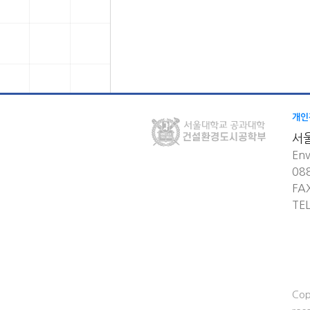
개인
서
Env
08
FA
TE
Cop