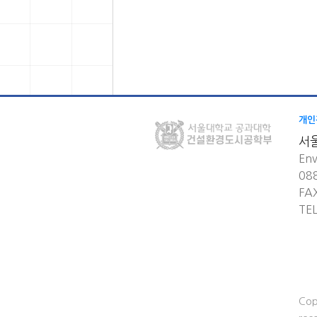
개인
서
Env
08
FA
TE
Cop