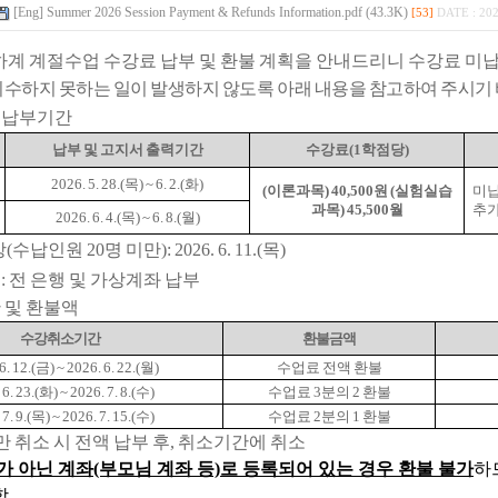
[Eng] Summer 2026 Session Payment & Refunds Information.pdf (43.3K)
[53]
DATE : 202
 하계 계절수업 수강료 납부 및 환불 계획을 안내드리니 수강료 미납
수하지 못하는 일이 발생하지 않도록 아래 내용을 참고하여 주시기
및 납부기간
납부 및 고지서 출력기간
수강료(1학점당)
2026. 5. 28.(목) ~ 6. 2.(화)
(이론과목) 40,500원 (실험실습
미납
과목) 45,500월
추가
2026. 6. 4.(목) ~ 6. 8.(월)
납인원 20명 미만): 2026. 6. 11.(목)
: 전 은행 및 가상계좌 납부
 및 환불액
수강 취소 기간
환불 금액
6. 12.(금) ~ 2026. 6. 22.(월)
수업료 전액 환불
 6. 23.(화) ~ 2026. 7. 8.(수)
수업료 3분의 2 환불
 7. 9.(목) ~ 2026. 7. 15.(수)
수업료 2분의 1 환불
만 취소 시 전액 납부 후, 취소기간에 취소
가 아닌 계좌(부모님 계좌 등)로 등록되어 있는 경우 환불 불가
하
함