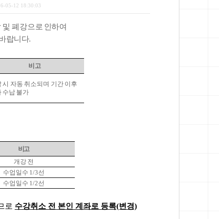
6-05-12 18:30:03
 및 폐강
으로 인하여
 바랍니다.
비고
 시 자동 취소되며 기간 이후
 수납 불가
비고
개강 전
수업일수 1/3선
수업일수 1/2선
므로
수강취소 전 본인 계좌로 등록(변경)