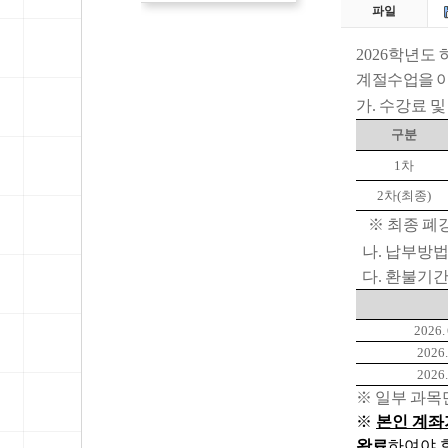
파일
2026학년도
계절수업을 이
가. 수강료 
구분
1차
2차(최종)
※ 최종 폐강(수
나. 납부방법
다. 환불기간
2026. 
2026.
2026.
※ 일부 과목
※
본인 계좌
완료
하여야 