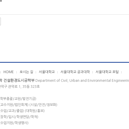
HOME
오시는 길
서울대학교
서울대학교 공과대학
서울대학교 포털
학 건설환경도시공학부
Department of Civil, Urban and Environmental Engineeri
관악구 관악로 1, 35동 323호
(학부총괄/교원/발전기금)
(교수지원/법인회계) (시설/안전/정보화)
(수업/교과/졸업) (대학원/홍보)
(장학/입시/학생면담/학적)
(수업지원/학생행사)