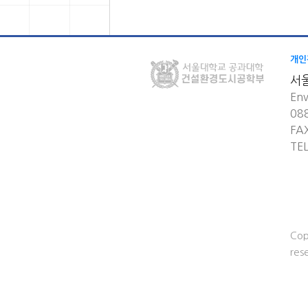
개인
서
Env
08
FA
TE
Cop
res