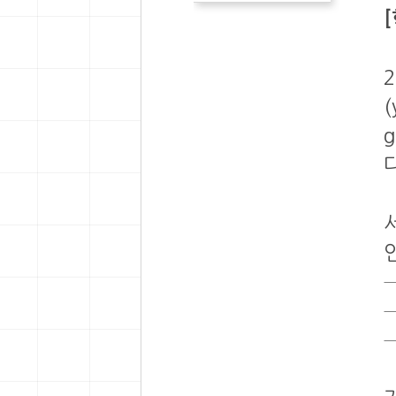
(
g
다