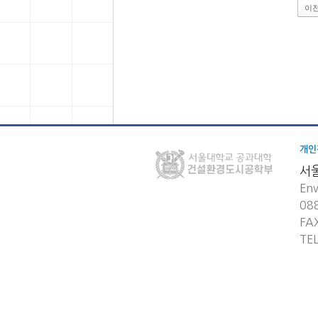
이
개인
서
Env
08
FA
TE