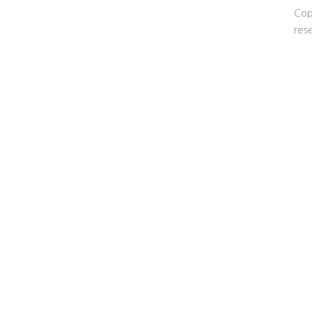
Cop
res