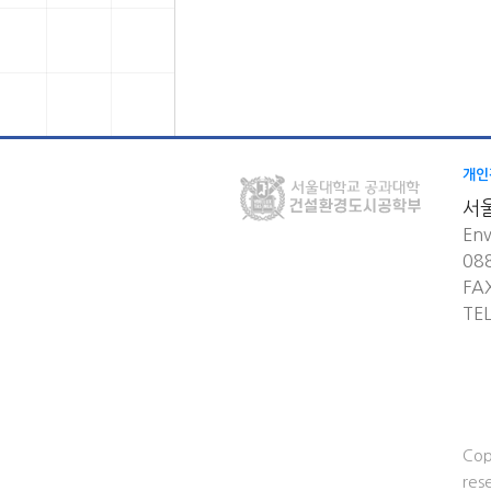
개인
서
Env
08
FA
TE
Cop
res