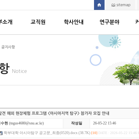
sitemap
부소개
교직원
학사안내
연구분야
> 공지사항
사항
Notice
 발견 해외 현장체험 프로그램 <아시아지역 탐구> 참가자 모집 안내
이수현
(tngus4680@snu.ac.kr)
작성일
26-05-22 15:46
학부대학 아시아탐구 공고문_최종(0520).docx (38.7K)
[10]
DATE : 2026-05-22 15:46: