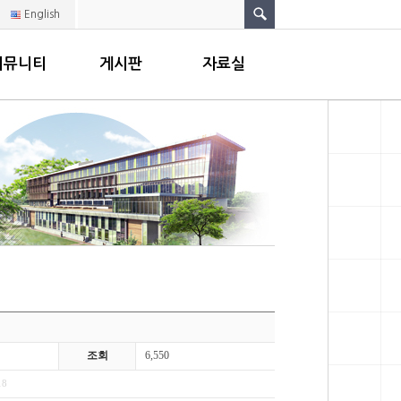
English
커뮤니티
게시판
자료실
조회
6,550
18