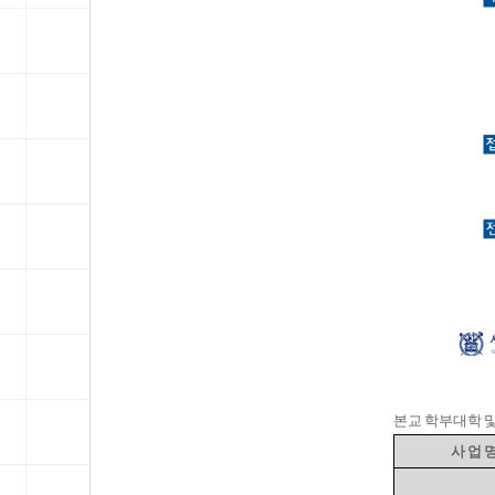
본교
학부대학 및
사 업 