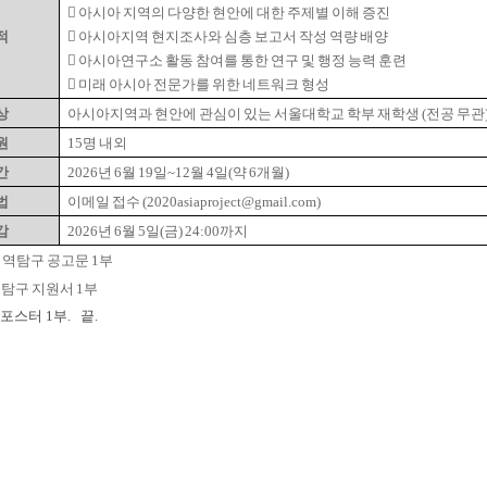
 아시아 지역의 다양한 현안에 대한 주제별 이해 증진
적
 아시아지역 현지조사와 심층 보고서 작성 역량 배양
 아시아연구소 활동 참여를 통한 연구 및 행정 능력 훈련
 미래 아시아 전문가를 위한 네트워크 형성
상
아시아지역과 현안에 관심이 있는 서울대학교 학부 재학생 (전공 무관
원
15명 내외
간
2026년 6월 19일~12월 4일(약 6개월)
법
이메일 접수 (2020asiaproject@gmail.com)
감
2026년 6월 5일(금) 24:00까지
지역탐구 공고문 1부
탐구 지원서 1부
스터 1부. 끝.