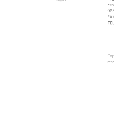
Env
08
FA
TE
Cop
res