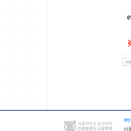
이
개인
서