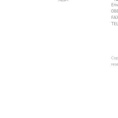
Env
08
FA
TE
Cop
res