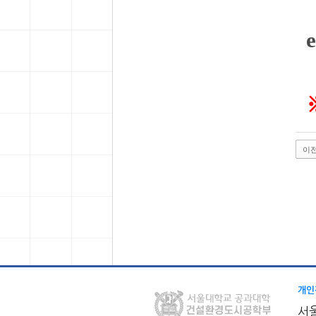
이
개인
서