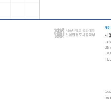
개인
서
Env
08
FA
TE
Cop
res