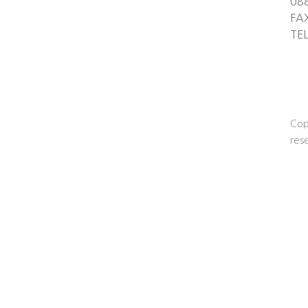
08
FA
TE
Cop
res