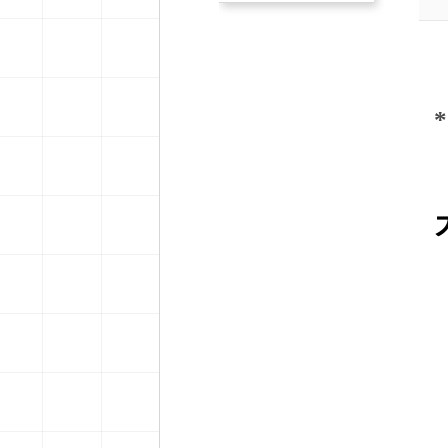
*
 
 