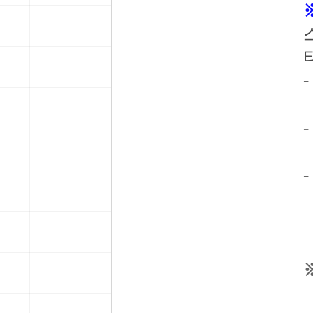
-
-
-