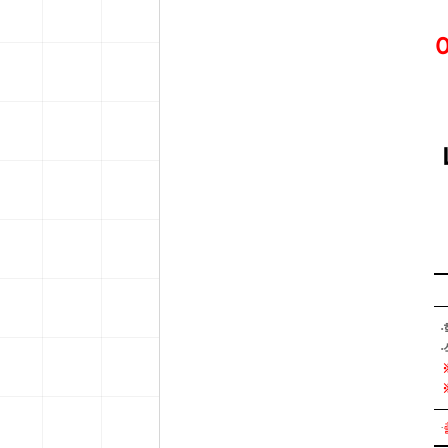
 
 
·
·
·