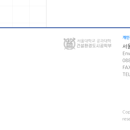
개인
서
Env
08
FA
TE
Cop
res