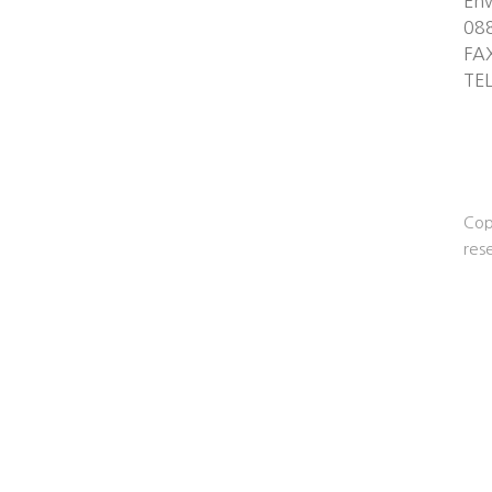
Env
08
FA
TE
Cop
res