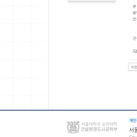
본
첨
안
건
(
이
개인
서