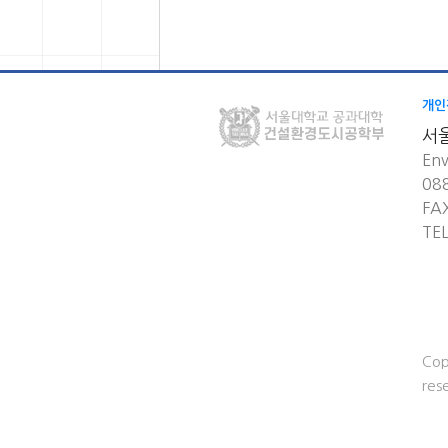
개인
서
Env
08
FA
TE
Cop
res