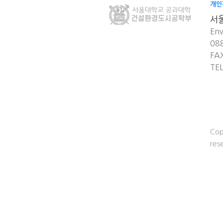
개인
서
Env
08
FA
TE
Cop
res