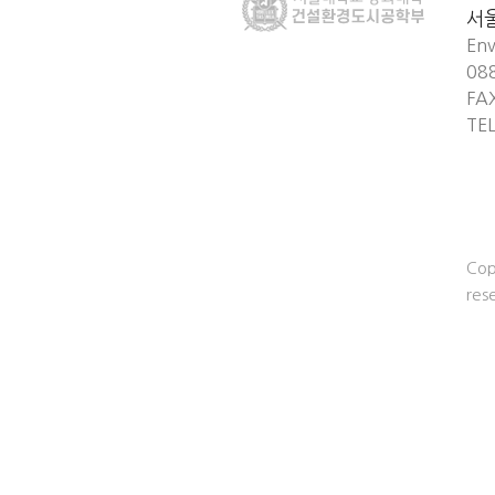
서
Env
08
FA
TE
Cop
res